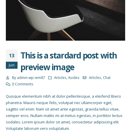
This is a stardard post with
13
preview image
Juin
By
admin-wp-iem87
Articles
,
Asides
Articles
,
Chat
0 Comments
Quisque elementum nibh at dolor pellentesque, a eleifend libero
pharetra. Mauris neque felis, volutpat nec ullamcorper eget,
sagittis vel enim. Nam sit amet ante egestas, gravida tellus vitae,
semper eros. Nullam mattis mi at metus egestas, in porttitor lectus
sodales. Lorem ipsum dolor sit amet, consectetur adipisicing elit.
Voluptate laborum vero voluptatum.