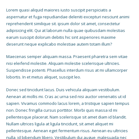
Lorem quasi aliquid maiores iusto suscipit perspiciatis a
aspernatur et fuga repudiandae deleniti excepturi nesciunt animi
reprehenderit similique sit. ipsum dolor sit amet, consectetur
adipisicing elit. Qui at laborum nulla quae quibusdam molestias
earum suscipit dolorum debitis hic sint asperiores maxime
deserunt neque explicabo molestiae autem totam illum?
Maecenas semper aliquam massa. Praesent pharetra sem vitae
nisi eleifend molestie. Aliquam molestie scelerisque ultricies.
Suspendisse potenti. Phasellus interdum risus at mi ullamcorper
lobortis. In et metus aliquet, suscipit leo.
Donec sed tincidunt lacus. Duis vehicula aliquam vestibulum.
Aenean at mollis mi. Cras ac urna sed nisi auctor venenatis ut id
sapien. Vivamus commodo lacus lorem, a tristique sapien tempus
non. Donec fringilla cursus porttitor. Morbi quis massa id mi
pellentesque placerat. Nam scelerisque sit amet diam id blandit.
Nullam ultrices ligula at ligula tincidunt, sit amet aliquet mi
pellentesque. Aenean eget fermentum risus. Aenean eu ultricies
nulla, id bibendum libero. Vestibulum dui augue, malesuada nec