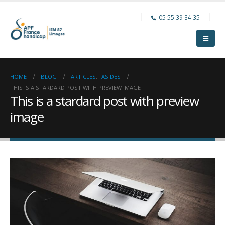
05 55 39 34 35
HOME
BLOG
ARTICLES
,
ASIDES
THIS IS A STARDARD POST WITH PREVIEW IMAGE
This is a stardard post with preview
image