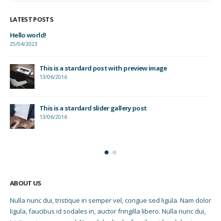
LATEST POSTS
This is a standard image gallery thumbs post
He
11/06/2016
25
This is a standard embedded video post
10/06/2016
This is a standard HTML5 video post
30/05/2016
ABOUT US
Nulla nunc dui, tristique in semper vel, congue sed ligula. Nam dolor
ligula, faucibus id sodales in, auctor fringilla libero. Nulla nunc dui,