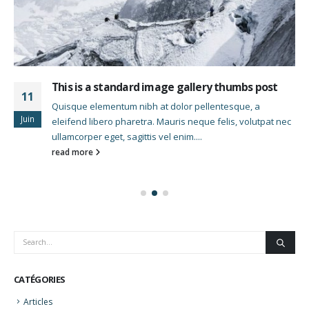
This is a standard image gallery thumbs post
11
Quisque elementum nibh at dolor pellentesque, a
Juin
eleifend libero pharetra. Mauris neque felis, volutpat nec
ullamcorper eget, sagittis vel enim....
read more
CATÉGORIES
Articles