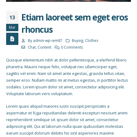
Etiam laoreet sem eget eros
13
rhoncus
Mar
By
admin-wp-iem87
Buying
,
Clothes
Chat
,
Content
0 Comments
Quisque elementum nibh at dolor pellentesque, a eleifend libero
pharetra. Mauris neque felis, volutpat nec ullamcorper eget,
sagittis vel enim. Nam sit amet ante egestas, gravida tellus vitae,
semper eros. Nullam mattis mi at metus egestas, in porttitor lectus
sodales. Lorem ipsum dolor sit amet, consectetur adipisicing elit.
Voluptate laborum vero voluptatum.
Lorem quasi aliquid maiores iusto suscipit perspiciatis a
aspernatur et fuga repudiandae deleniti excepturi nesciunt animi
reprehenderit similique sit. ipsum dolor sit amet, consectetur
adipisicing elit. Qui at laborum nulla quae quibusdam molestias
earum suscipit dolorum debitis hic sint asperiores maxime