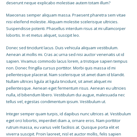
deserunt neque explicabo molestiae autem totam illum?
Maecenas semper aliquam massa. Praesent pharetra sem vitae
nisi eleifend molestie. Aliquam molestie scelerisque ultricies.
Suspendisse potenti. Phasellus interdum risus at mi ullamcorper
lobortis. In et metus aliquet, suscipit leo.
Donec sed tincidunt lacus. Duis vehicula aliquam vestibulum.
Aenean at mollis mi. Cras ac urna sed nisi auctor venenatis ut id
sapien. Vivamus commodo lacus lorem, a tristique sapien tempus
non. Donec fringilla cursus porttitor. Morbi quis massa id mi
pellentesque placerat. Nam scelerisque sit amet diam id blandit.
Nullam ultrices ligula at ligula tincidunt, sit amet aliquet mi
pellentesque. Aenean eget fermentum risus. Aenean eu ultricies
nulla, id bibendum libero. Vestibulum dui augue, malesuada nec
tellus vel, egestas condimentum ipsum. Vestibulum ut.
Integer semper quam turpis, id dapibus nunc ultrices at. Vestibulum
eget orci lobortis, imperdiet diam a, ornare eros. Nam porttitor
rutrum massa, eu varius velit facilisis at. Quisque porta elit et
viverra suscipit. Proin laoreet, nisl et auctor mollis, felis sapien