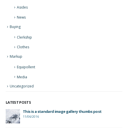
Asides
News
Buying
Clerkship
Clothes
Markup
Equipollent
Media
Uncategorized
LATEST POSTS
This is a standard image gallery thumbs post
Hel
11/06/2016
25/